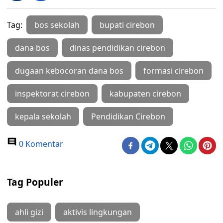
Tag:
bos sekolah
bupati cirebon
dana bos
dinas pendidikan cirebon
dugaan kebocoran dana bos
formasi cirebon
inspektorat cirebon
kabupaten cirebon
kepala sekolah
Pendidikan Cirebon
0 Komentar
Tag Populer
ahli gizi
aktivis lingkungan