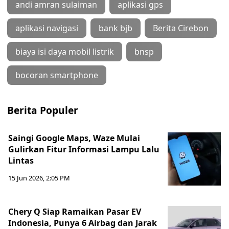
andi amran sulaiman
aplikasi gps
aplikasi navigasi
bank bjb
Berita Cirebon
biaya isi daya mobil listrik
bnsp
bocoran smartphone
Berita Populer
Saingi Google Maps, Waze Mulai
Gulirkan Fitur Informasi Lampu Lalu
Lintas
15 Jun 2026, 2:05 PM
Chery Q Siap Ramaikan Pasar EV
Indonesia, Punya 6 Airbag dan Jarak