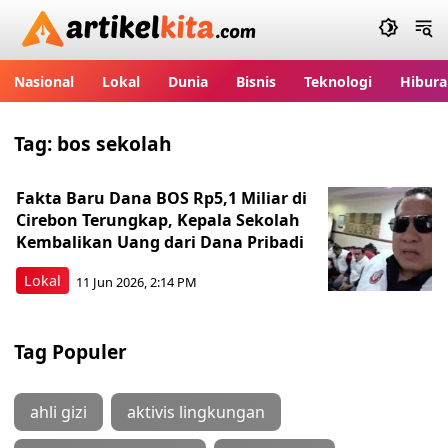
Artikelkita.com
Nasional
Lokal
Dunia
Bisnis
Teknologi
Hibura
Tag:
bos sekolah
Fakta Baru Dana BOS Rp5,1 Miliar di
Cirebon Terungkap, Kepala Sekolah
Kembalikan Uang dari Dana Pribadi
Lokal
11 Jun 2026, 2:14 PM
Tag Populer
ahli gizi
aktivis lingkungan