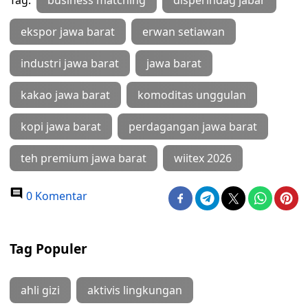
Tag:
business matching
disperindag jabar
ekspor jawa barat
erwan setiawan
industri jawa barat
jawa barat
kakao jawa barat
komoditas unggulan
kopi jawa barat
perdagangan jawa barat
teh premium jawa barat
wiitex 2026
0 Komentar
Tag Populer
ahli gizi
aktivis lingkungan