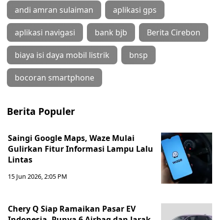
andi amran sulaiman
aplikasi gps
aplikasi navigasi
bank bjb
Berita Cirebon
biaya isi daya mobil listrik
bnsp
bocoran smartphone
Berita Populer
Saingi Google Maps, Waze Mulai
Gulirkan Fitur Informasi Lampu Lalu
Lintas
15 Jun 2026, 2:05 PM
Chery Q Siap Ramaikan Pasar EV
Indonesia, Punya 6 Airbag dan Jarak