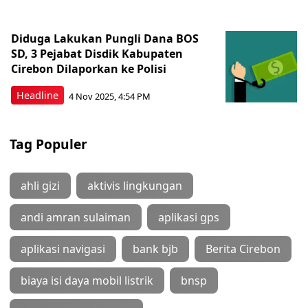
Diduga Lakukan Pungli Dana BOS
SD, 3 Pejabat Disdik Kabupaten
Cirebon Dilaporkan ke Polisi
Headline
4 Nov 2025, 4:54 PM
Tag Populer
ahli gizi
aktivis lingkungan
andi amran sulaiman
aplikasi gps
aplikasi navigasi
bank bjb
Berita Cirebon
biaya isi daya mobil listrik
bnsp