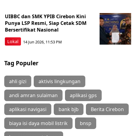
UIBBC dan SMK YPIB Cirebon Kini
Punya LSP Resmi, Siap Cetak SDM
Bersertifikat Nasional
Lokal
14 Jun 2026, 11:53 PM
Tag Populer
ahli gizi
aktivis lingkungan
andi amran sulaiman
aplikasi gps
aplikasi navigasi
bank bjb
Berita Cirebon
biaya isi daya mobil listrik
bnsp