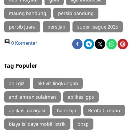
maung bandung
persib bandung
persib juara
persijap
super league 2025
0 Komentar
Tag Populer
ahli gizi
aktivis lingkungan
andi amran sulaiman
aplikasi gps
aplikasi navigasi
bank bjb
Berita Cirebon
biaya isi daya mobil listrik
bnsp