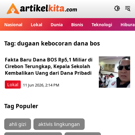
Artikelkita.com
Nasional
Lokal
Dunia
Bisnis
Teknologi
Hibura
Tag:
dugaan kebocoran dana bos
Fakta Baru Dana BOS Rp5,1 Miliar di
Cirebon Terungkap, Kepala Sekolah
Kembalikan Uang dari Dana Pribadi
Lokal
11 Jun 2026, 2:14 PM
Tag Populer
ahli gizi
aktivis lingkungan