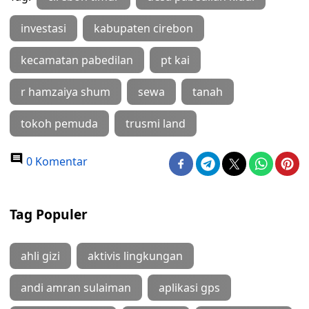
investasi
kabupaten cirebon
kecamatan pabedilan
pt kai
r hamzaiya shum
sewa
tanah
tokoh pemuda
trusmi land
0 Komentar
Tag Populer
ahli gizi
aktivis lingkungan
andi amran sulaiman
aplikasi gps