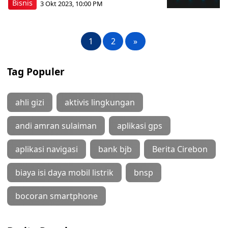
Bisnis
3 Okt 2023, 10:00 PM
1
2
»
Tag Populer
ahli gizi
aktivis lingkungan
andi amran sulaiman
aplikasi gps
aplikasi navigasi
bank bjb
Berita Cirebon
biaya isi daya mobil listrik
bnsp
bocoran smartphone