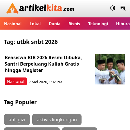
Artikelkita.com
Nasional
Lokal
Dunia
Bisnis
Teknologi
Hibura
Tag:
utbk snbt 2026
Beasiswa BIB 2026 Resmi Dibuka,
Santri Berpeluang Kuliah Gratis
hingga Magister
Nasional
7 Mei 2026, 1:02 PM
Tag Populer
ahli gizi
aktivis lingkungan