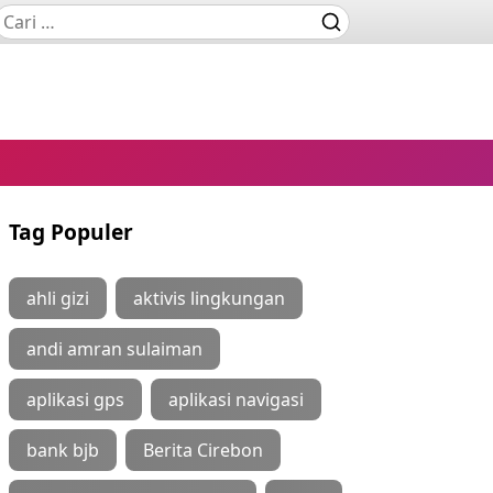
Tag Populer
ahli gizi
aktivis lingkungan
andi amran sulaiman
aplikasi gps
aplikasi navigasi
bank bjb
Berita Cirebon