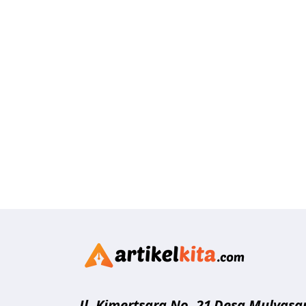
Artikelk
Jl. Kimertsara No. 21
Desa Mulyasar