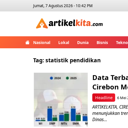
Jumat, 7 Agustus 2026 - 10:42 PM
Artikelk
Nasional
Lokal
Dunia
Bisnis
Tekno
Tag:
statistik pendidikan
Data Terb
Cirebon M
Headline
6 Mei 
ARTIKELKITA, CIR
menunjukkan tren p
Dinas...