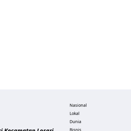
ita.com
Nasional
Lokal
Dunia
i Kecamatan Losari
Bisnis