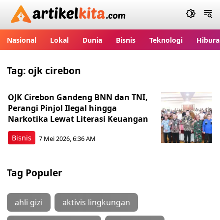
Artikelkita.com
Nasional
Lokal
Dunia
Bisnis
Teknologi
Hibura
Tag:
ojk cirebon
OJK Cirebon Gandeng BNN dan TNI,
Perangi Pinjol Ilegal hingga
Narkotika Lewat Literasi Keuangan
Bisnis
7 Mei 2026, 6:36 AM
Tag Populer
ahli gizi
aktivis lingkungan