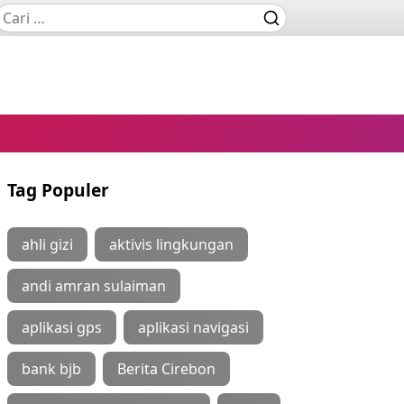
Tag Populer
ahli gizi
aktivis lingkungan
andi amran sulaiman
aplikasi gps
aplikasi navigasi
bank bjb
Berita Cirebon