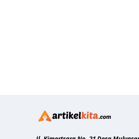
Artikelk
Jl. Kimertsara No. 21
Desa Mulyasar