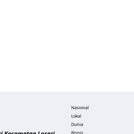
ita.com
Nasional
Lokal
Dunia
i Kecamatan Losari
Bisnis