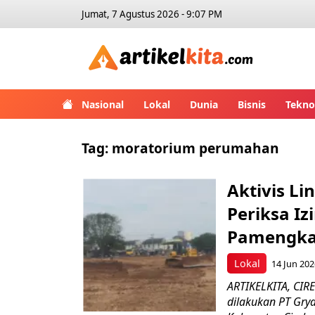
Jumat, 7 Agustus 2026 - 9:07 PM
Artikelk
Nasional
Lokal
Dunia
Bisnis
Tekno
Tag:
moratorium perumahan
Aktivis L
Periksa I
Pamengk
Lokal
14 Jun 202
ARTIKELKITA, CI
dilakukan PT Gr