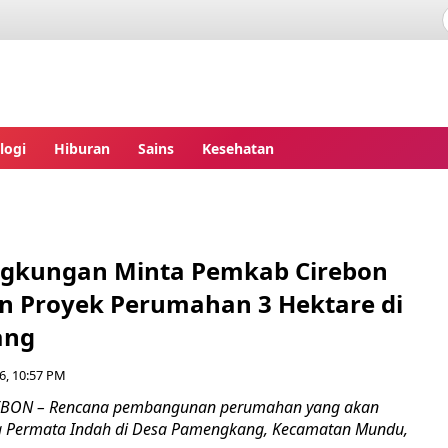
ita.com
logi
Hiburan
Sains
Kesehatan
ingkungan Minta Pemkab Cirebon
zin Proyek Perumahan 3 Hektare di
ang
6, 10:57 PM
REBON – Rencana pembangunan perumahan yang akan
ya Permata Indah di Desa Pamengkang, Kecamatan Mundu,