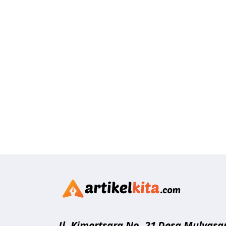
Artikelk
Jl. Kimertsara No. 21
Desa Mulyasar