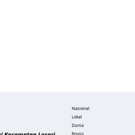
ita.com
Nasional
Lokal
Dunia
i Kecamatan Losari
Bisnis