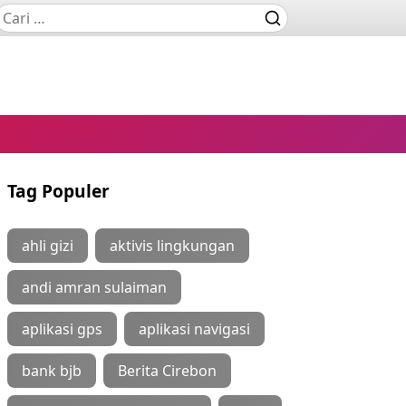
Tag Populer
ahli gizi
aktivis lingkungan
andi amran sulaiman
aplikasi gps
aplikasi navigasi
bank bjb
Berita Cirebon