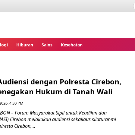
ita.com
logi
Hiburan
Sains
Kesehatan
udiensi dengan Polresta Cirebon,
negakan Hukum di Tanah Wali
2026, 4:30 PM
EBON – Forum Masyarakat Sipil untuk Keadilan dan
SI) Cirebon melakukan audiensi sekaligus silaturahmi
resta Cirebon,...