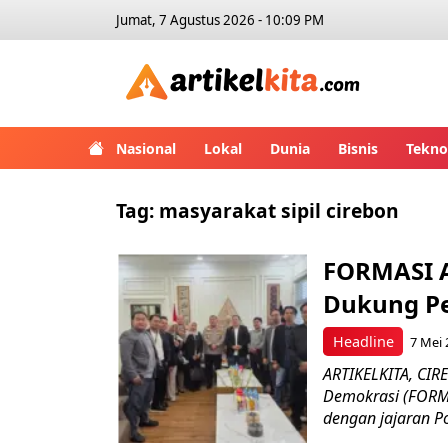
Jumat, 7 Agustus 2026 - 10:09 PM
Artikelk
Nasional
Lokal
Dunia
Bisnis
Tekno
Tag:
masyarakat sipil cirebon
FORMASI A
Dukung Pe
Headline
7 Mei 
ARTIKELKITA, CIR
Demokrasi (FORMA
dengan jajaran Pol