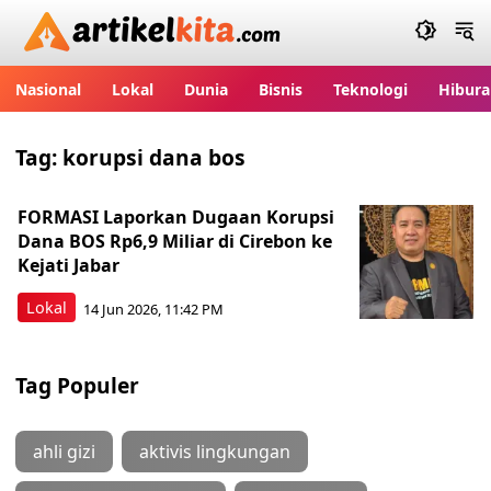
Artikelkita.com
Nasional
Lokal
Dunia
Bisnis
Teknologi
Hibura
Tag:
korupsi dana bos
FORMASI Laporkan Dugaan Korupsi
Dana BOS Rp6,9 Miliar di Cirebon ke
Kejati Jabar
Lokal
14 Jun 2026, 11:42 PM
Tag Populer
ahli gizi
aktivis lingkungan