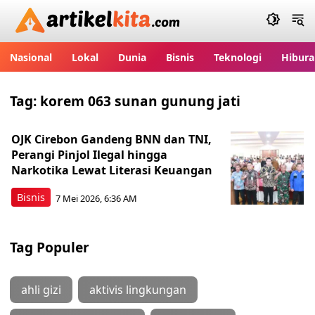
Artikelkita.com
Nasional
Lokal
Dunia
Bisnis
Teknologi
Hibura
Tag:
korem 063 sunan gunung jati
OJK Cirebon Gandeng BNN dan TNI,
Perangi Pinjol Ilegal hingga
Narkotika Lewat Literasi Keuangan
Bisnis
7 Mei 2026, 6:36 AM
Tag Populer
ahli gizi
aktivis lingkungan