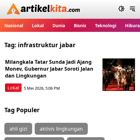
Artikelkita.com
Nasional
Lokal
Dunia
Bisnis
Teknologi
Hibura
Tag:
infrastruktur jabar
Milangkala Tatar Sunda Jadi Ajang
Monev, Gubernur Jabar Soroti Jalan
dan Lingkungan
Lokal
5 Mei 2026, 5:06 PM
Tag Populer
ahli gizi
aktivis lingkungan