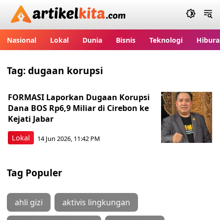
Artikelkita.com
Nasional
Lokal
Dunia
Bisnis
Teknologi
Hibura
Tag:
dugaan korupsi
FORMASI Laporkan Dugaan Korupsi
Dana BOS Rp6,9 Miliar di Cirebon ke
Kejati Jabar
Lokal
14 Jun 2026, 11:42 PM
Tag Populer
ahli gizi
aktivis lingkungan