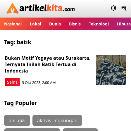
Artikelkita.com
Nasional
Lokal
Dunia
Bisnis
Teknologi
Hibura
Tag:
batik
Bukan Motif Yogaya atau Surakarta,
Ternyata Inilah Batik Tertua di
Indonesia
Sains
3 Okt 2023, 2:00 AM
Tag Populer
ahli gizi
aktivis lingkungan