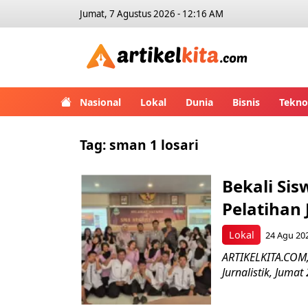
Jumat, 7 Agustus 2026 - 12:16 AM
Artikelk
Nasional
Lokal
Dunia
Bisnis
Tekno
Tag:
sman 1 losari
Bekali Sis
Pelatihan 
Lokal
24 Agu 20
ARTIKELKITA.COM,
Jurnalistik, Juma