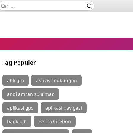
Tag Populer
ahli gizi
aktivis lingkungan
andi amran sulaiman
aplikasi gps
aplikasi navigasi
bank bjb
Berita Cirebon