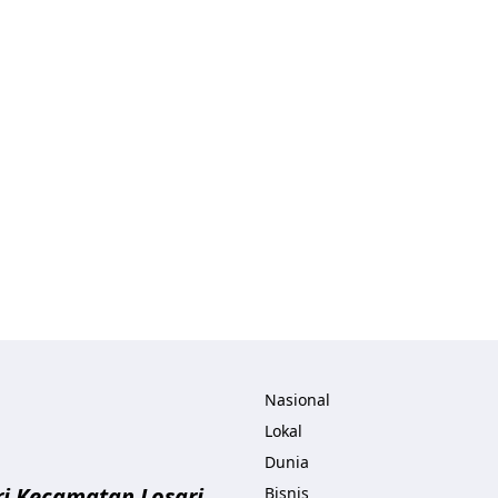
ita.com
Nasional
Lokal
Dunia
i Kecamatan Losari
Bisnis