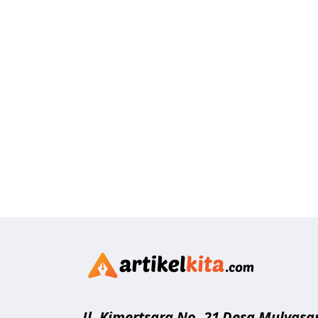
Artikelk
Jl. Kimertsara No. 21
Desa Mulyasar