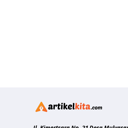
Artikelk
Jl. Kimertsara No. 21
Desa Mulyasar