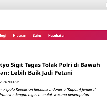
ita.com
logi
Hiburan
Sains
Kesehatan
styo Sigit Tegas Tolak Polri di Bawah
n: Lebih Baik Jadi Petani
 2026, 9:14 AM
 Kepala Kepolisian Republik Indonesia (Kapolri) Jenderal
git Prabowo dengan tegas menolak wacana penempatan