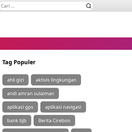
Tag Populer
ahli gizi
aktivis lingkungan
andi amran sulaiman
aplikasi gps
aplikasi navigasi
bank bjb
Berita Cirebon