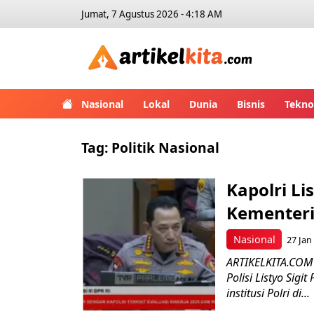
Jumat, 7 Agustus 2026 - 4:18 AM
Artikelk
Nasional
Lokal
Dunia
Bisnis
Tekno
Tag:
Politik Nasional
Kapolri Li
Kementeria
Nasional
27 Jan
ARTIKELKITA.COM –
Polisi Listyo Si
institusi Polri di...