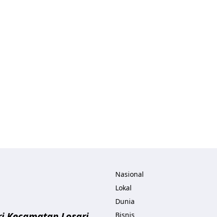
ita.com
Nasional
Lokal
Dunia
i Kecamatan Losari
Bisnis