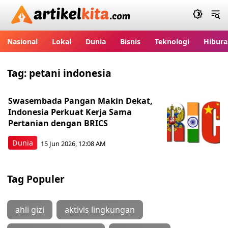
Artikelkita.com
Nasional
Lokal
Dunia
Bisnis
Teknologi
Hibura
Tag:
petani indonesia
Swasembada Pangan Makin Dekat,
Indonesia Perkuat Kerja Sama
Pertanian dengan BRICS
Dunia
15 Jun 2026, 12:08 AM
Tag Populer
ahli gizi
aktivis lingkungan