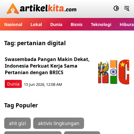
Artikelkita.com
Nasional
Lokal
Dunia
Bisnis
Teknologi
Hibura
Tag:
pertanian digital
Swasembada Pangan Makin Dekat,
Indonesia Perkuat Kerja Sama
Pertanian dengan BRICS
Dunia
15 Jun 2026, 12:08 AM
Tag Populer
ahli gizi
aktivis lingkungan