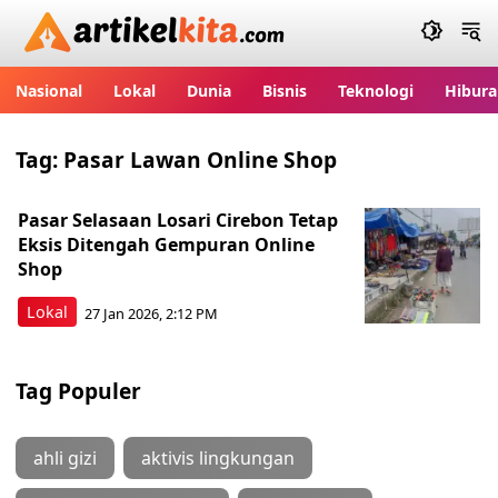
Artikelkita.com
Nasional
Lokal
Dunia
Bisnis
Teknologi
Hibura
Tag:
Pasar Lawan Online Shop
Pasar Selasaan Losari Cirebon Tetap
Eksis Ditengah Gempuran Online
Shop
Lokal
27 Jan 2026, 2:12 PM
Tag Populer
ahli gizi
aktivis lingkungan