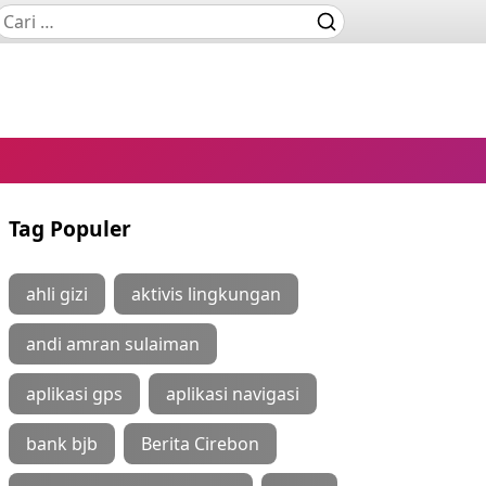
Tag Populer
ahli gizi
aktivis lingkungan
andi amran sulaiman
aplikasi gps
aplikasi navigasi
bank bjb
Berita Cirebon