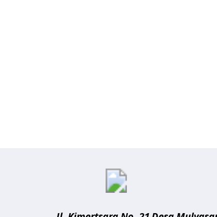
Artikelk
Jl. Kimertsara No. 21
Desa Mulyasar