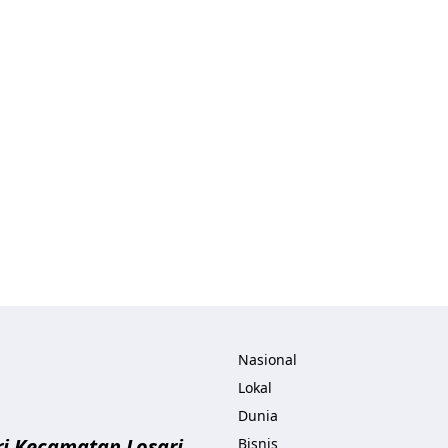
ita.com
Nasional
Lokal
Dunia
i Kecamatan Losari
Bisnis