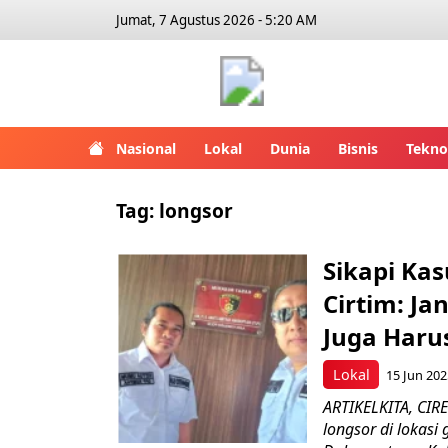
Jumat, 7 Agustus 2026 - 5:20 AM
Artikelk
Nasional
Lokal
Dunia
Bisnis
Tekno
Tag:
longsor
Sikapi Ka
Cirtim: J
Juga Haru
Lokal
15 Jun 202
ARTIKELKITA, CIR
longsor di lokas