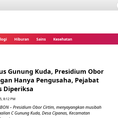
ita.com
logi
Hiburan
Sains
Kesehatan
sus Gunung Kuda, Presidium Obor
angan Hanya Pengusaha, Pejabat
s Diperiksa
5, 8:12 PM
EBON – Presidium Obor Cirtim, menyayangkan musibah
i galian C Gunung Kuda, Desa Cipanas, Kecamatan