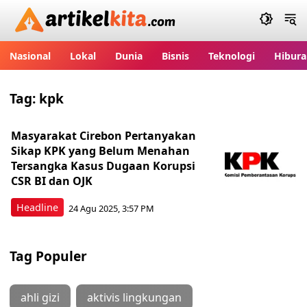
Artikelkita.com
Nasional
Lokal
Dunia
Bisnis
Teknologi
Hibura
Tag:
kpk
Masyarakat Cirebon Pertanyakan
Sikap KPK yang Belum Menahan
Tersangka Kasus Dugaan Korupsi
CSR BI dan OJK
Headline
24 Agu 2025, 3:57 PM
Tag Populer
ahli gizi
aktivis lingkungan