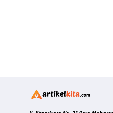
Artikelk
Jl. Kimertsara No. 21
Desa Mulyasar