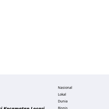
ita.com
Nasional
Lokal
Dunia
i Kecamatan Losari
Bisnis