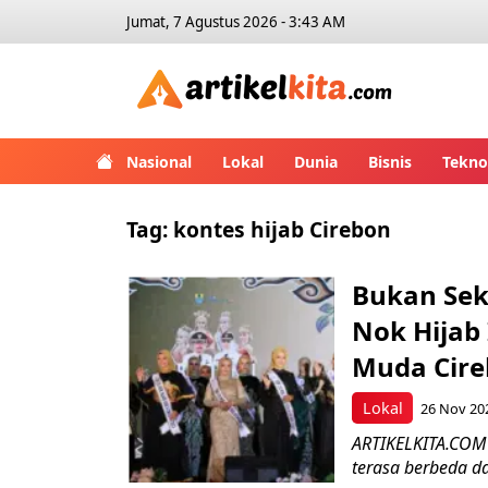
Jumat, 7 Agustus 2026 - 3:43 AM
Artikelk
Nasional
Lokal
Dunia
Bisnis
Tekno
Tag:
kontes hijab Cirebon
Bukan Sek
Nok Hijab
Muda Cir
Lokal
26 Nov 20
ARTIKELKITA.COM 
terasa berbeda d