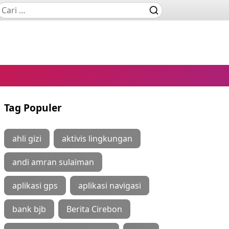
Tag Populer
ahli gizi
aktivis lingkungan
andi amran sulaiman
aplikasi gps
aplikasi navigasi
bank bjb
Berita Cirebon