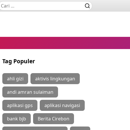
Tag Populer
ahli gizi
aktivis lingkungan
andi amran sulaiman
aplikasi gps
aplikasi navigasi
bank bjb
Berita Cirebon