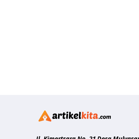
Artikelk
Jl. Kimertsara No. 21
Desa Mulyasar