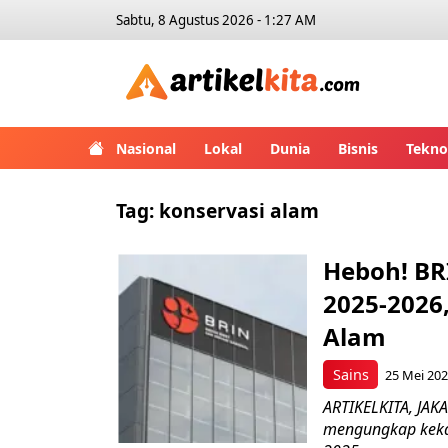
Sabtu, 8 Agustus 2026 - 1:27 AM
Artikelk
Nasional
Lokal
Dunia
Bisnis
Tekno
Tag:
konservasi alam
Heboh! BR
2025-2026
Alam
Sains
25 Mei 202
ARTIKELKITA, JAKA
mengungkap kekay