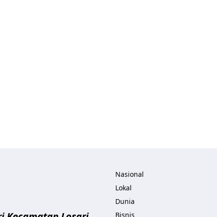
ita.com
Nasional
Lokal
Dunia
i Kecamatan Losari
Bisnis