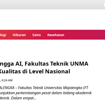
ita.com
logi
Hiburan
Sains
Kesehatan
hingga AI, Fakultas Teknik UNMA
ualitas di Level Nasional
, 6:24 AM
ALENGKA – Fakultas Teknik Universitas Majalengka (FT
unjukkan perkembangan pesat dalam bidang akademik
emik. Dalam empat...