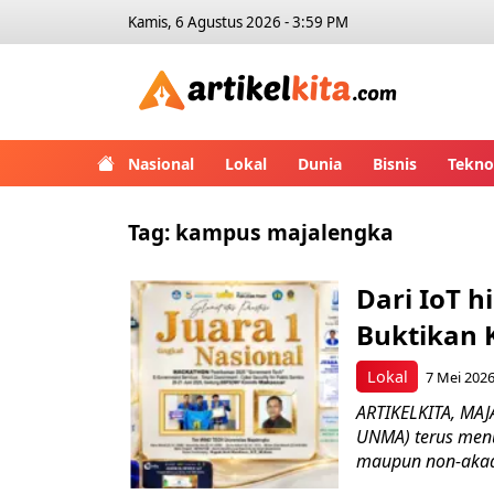
Kamis, 6 Agustus 2026 - 3:59 PM
Artikelk
Nasional
Lokal
Dunia
Bisnis
Tekno
Tag:
kampus majalengka
Dari IoT 
Buktikan K
Lokal
7 Mei 2026
ARTIKELKITA, MAJ
UNMA) terus men
maupun non-akad