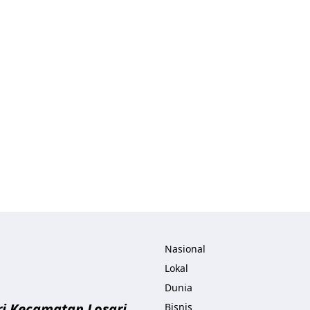
ita.com
Nasional
Lokal
Dunia
i Kecamatan Losari
Bisnis