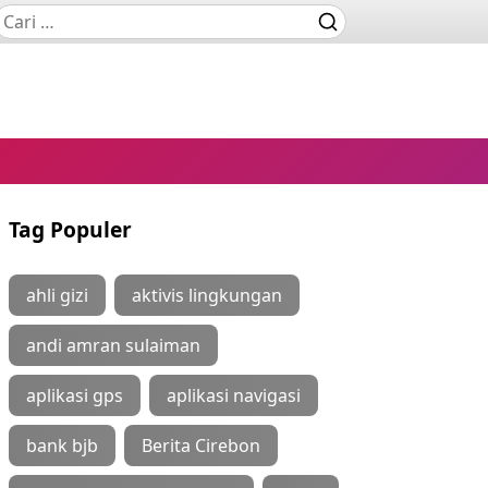
Tag Populer
ahli gizi
aktivis lingkungan
andi amran sulaiman
aplikasi gps
aplikasi navigasi
bank bjb
Berita Cirebon