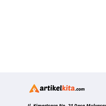
Artikelk
Jl. Kimertsara No. 21
Desa Mulyasar