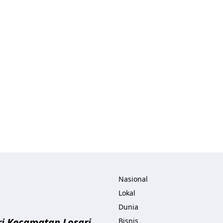
ita.com
Nasional
Lokal
Dunia
i Kecamatan Losari
Bisnis