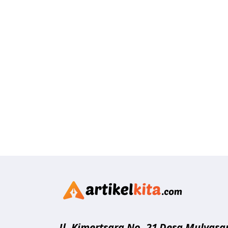
Artikelk
Jl. Kimertsara No. 21
Desa Mulyasar