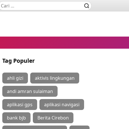
Tag Populer
ahli gizi
aktivis lingkungan
andi amran sulaiman
aplikasi gps
aplikasi navigasi
bank bjb
Berita Cirebon