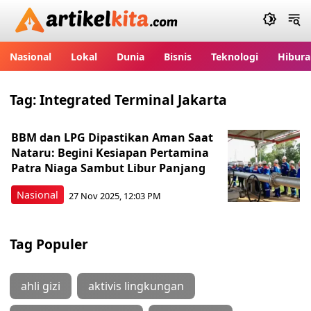
Artikelkita.com
Nasional
Lokal
Dunia
Bisnis
Teknologi
Hibura
Tag:
Integrated Terminal Jakarta
BBM dan LPG Dipastikan Aman Saat
Nataru: Begini Kesiapan Pertamina
Patra Niaga Sambut Libur Panjang
Nasional
27 Nov 2025, 12:03 PM
Tag Populer
ahli gizi
aktivis lingkungan