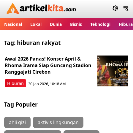
Artikelkita.com
Nasional
Lokal
Dunia
Bisnis
Teknologi
Hibura
Tag:
hiburan rakyat
Awal 2026 Panas! Konser April &
Rhoma Irama Siap Guncang Stadion
Ranggajati Cirebon
Hiburan
30 Jan 2026, 10:18 AM
Tag Populer
ahli gizi
aktivis lingkungan