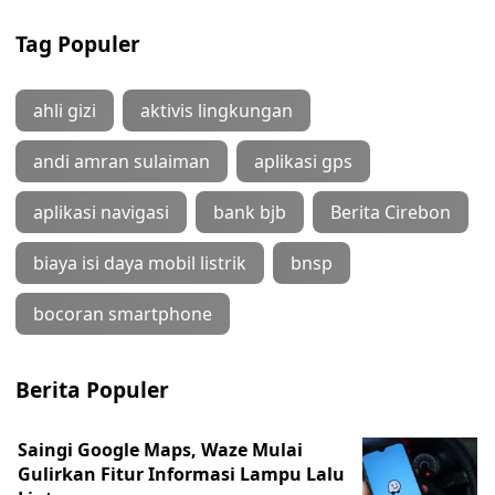
Tag Populer
ahli gizi
aktivis lingkungan
andi amran sulaiman
aplikasi gps
aplikasi navigasi
bank bjb
Berita Cirebon
biaya isi daya mobil listrik
bnsp
bocoran smartphone
Berita Populer
Saingi Google Maps, Waze Mulai
Gulirkan Fitur Informasi Lampu Lalu