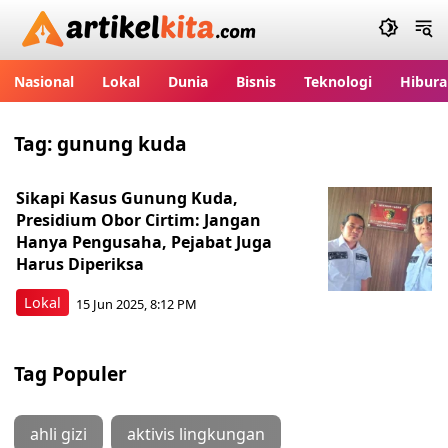
Artikelkita.com
Nasional
Lokal
Dunia
Bisnis
Teknologi
Hibura
Tag:
gunung kuda
Sikapi Kasus Gunung Kuda,
Presidium Obor Cirtim: Jangan
Hanya Pengusaha, Pejabat Juga
Harus Diperiksa
Lokal
15 Jun 2025, 8:12 PM
Tag Populer
ahli gizi
aktivis lingkungan