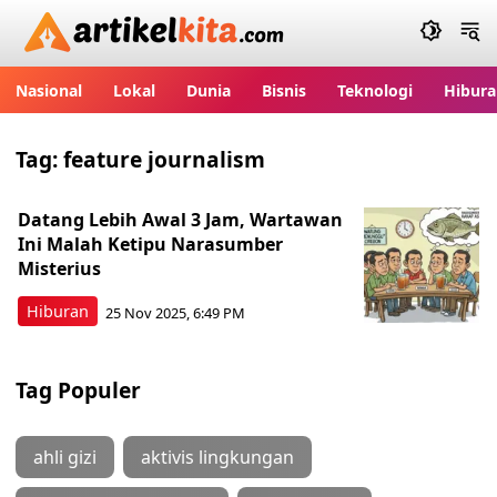
Artikelkita.com
Nasional
Lokal
Dunia
Bisnis
Teknologi
Hibura
Tag:
feature journalism
Datang Lebih Awal 3 Jam, Wartawan
Ini Malah Ketipu Narasumber
Misterius
Hiburan
25 Nov 2025, 6:49 PM
Tag Populer
ahli gizi
aktivis lingkungan