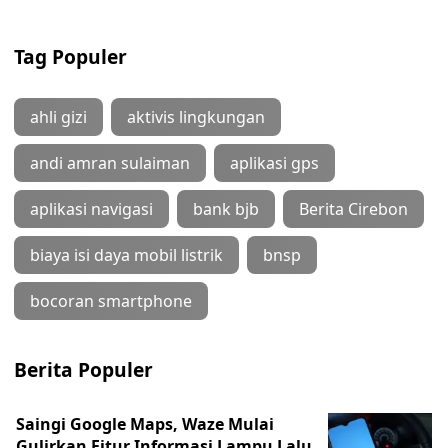
Tag Populer
ahli gizi
aktivis lingkungan
andi amran sulaiman
aplikasi gps
aplikasi navigasi
bank bjb
Berita Cirebon
biaya isi daya mobil listrik
bnsp
bocoran smartphone
Berita Populer
Saingi Google Maps, Waze Mulai
Gulirkan Fitur Informasi Lampu Lalu