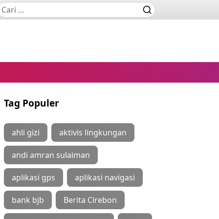
Tag Populer
ahli gizi
aktivis lingkungan
andi amran sulaiman
aplikasi gps
aplikasi navigasi
bank bjb
Berita Cirebon