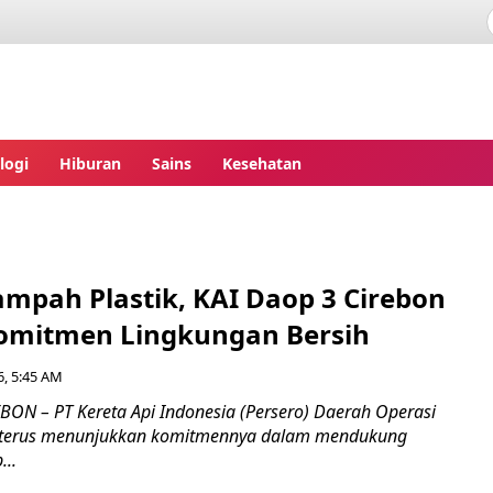
ita.com
logi
Hiburan
Sains
Kesehatan
ampah Plastik, KAI Daop 3 Cirebon
omitmen Lingkungan Bersih
6, 5:45 AM
BON – PT Kereta Api Indonesia (Persero) Daerah Operasi
n terus menunjukkan komitmennya dalam mendukung
...