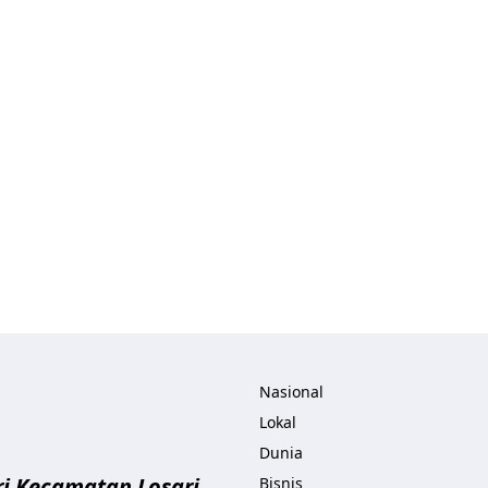
ita.com
Nasional
Lokal
Dunia
i Kecamatan Losari
Bisnis