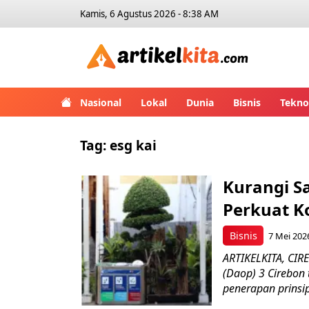
Kamis, 6 Agustus 2026 - 8:38 AM
Artikelk
Nasional
Lokal
Dunia
Bisnis
Tekno
Tag:
esg kai
Kurangi S
Perkuat K
Bisnis
7 Mei 202
ARTIKELKITA, CIRE
(Daop) 3 Cirebo
penerapan prinsip