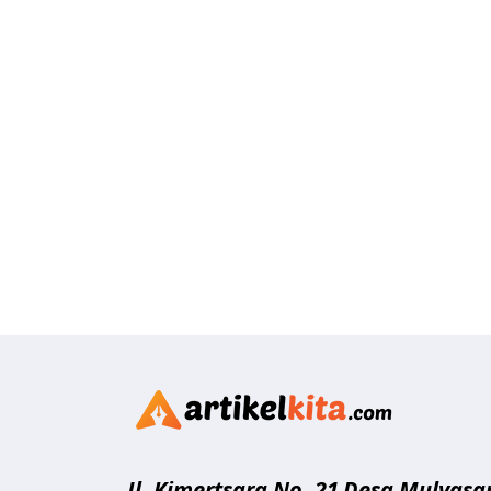
Artikelk
Jl. Kimertsara No. 21
Desa Mulyasar