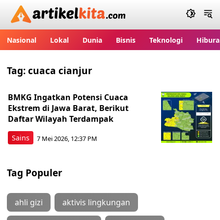
Artikelkita.com
Nasional
Lokal
Dunia
Bisnis
Teknologi
Hibura
Tag:
cuaca cianjur
BMKG Ingatkan Potensi Cuaca
Ekstrem di Jawa Barat, Berikut
Daftar Wilayah Terdampak
Sains
7 Mei 2026, 12:37 PM
Tag Populer
ahli gizi
aktivis lingkungan