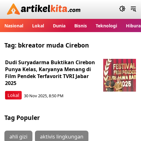
Artikelkita.com
Nasional
Lokal
Dunia
Bisnis
Teknologi
Hibura
Tag:
bkreator muda Cirebon
Dudi Suryadarma Buktikan Cirebon
Punya Kelas, Karyanya Menang di
Film Pendek Terfavorit TVRI Jabar
2025
Lokal
30 Nov 2025, 8:50 PM
Tag Populer
ahli gizi
aktivis lingkungan